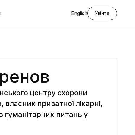
я
English
Увійти
Хренов
нського центру охорони
р, власник приватної лікарні,
з гуманітарних питань у