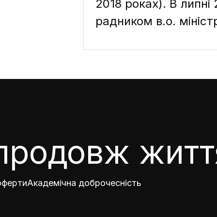
2018 роках). В липні
радником в.о. мініст
продовж житт
 оферти
Академічна доброчесність