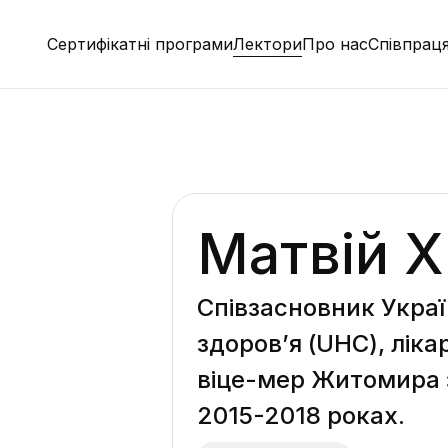
Сертифікатні програми
Лектори
Про нас
Співпрац
Матвій 
Співзасновник Украї
здоров’я (UHC), ліка
віце-мер Житомира 
2015-2018 роках.