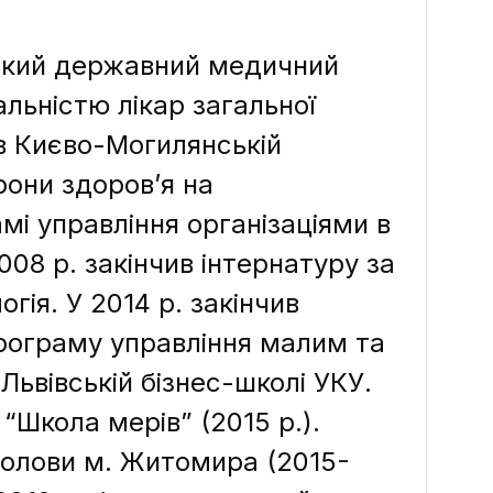
ський державний медичний
альністю лікар загальної
в Києво-Могилянській
рони здоров’я на
мі управління організаціями в
008 р. закінчив інтернатуру за
гія. У 2014 р. закінчив
рограму управління малим та
Львівській бізнес-школі УКУ.
“Школа мерів” (2015 р.).
голови м. Житомира (2015-