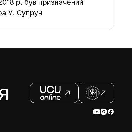
 2018 р. був призначений
ра У. Супрун
я