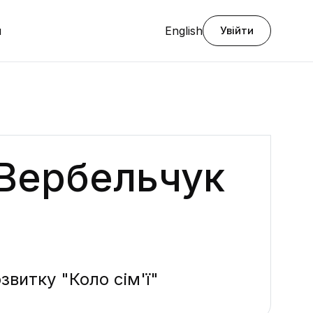
я
English
Увійти
Вербельчук
звитку "Коло сім'ї"