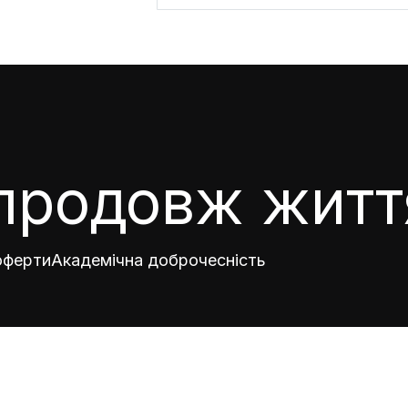
продовж житт
 оферти
Академічна доброчесність