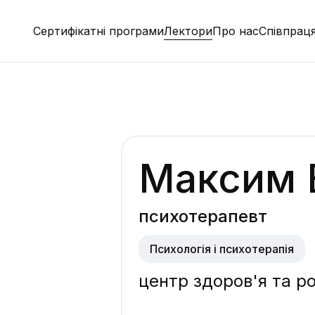
Сертифікатні програми
Лектори
Про нас
Співпрац
Максим 
психотерапевт
Психологія і психотерапія
центр здоров'я та ро