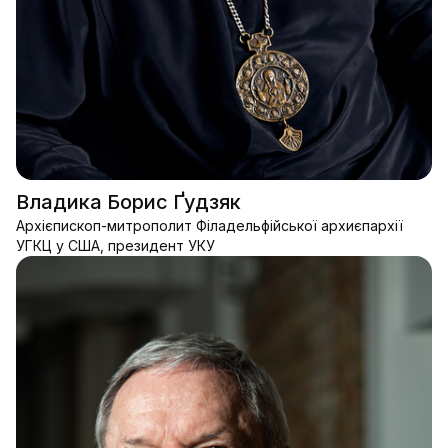
Владика Борис Ґудзяк
Архієпископ-митрополит Філадельфійської архиєпархії
УГКЦ у США, президент УКУ