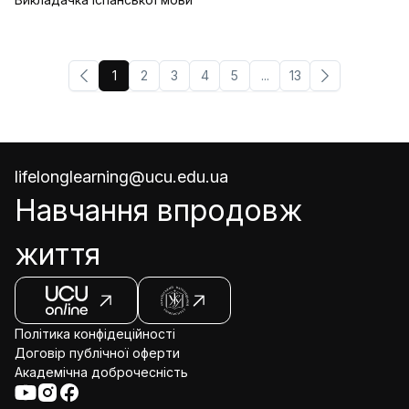
1
2
3
4
5
...
13
lifelonglearning@ucu.edu.ua
Навчання впродовж
життя
Політика конфідеційності
Договір публічної оферти
Академічна доброчесність