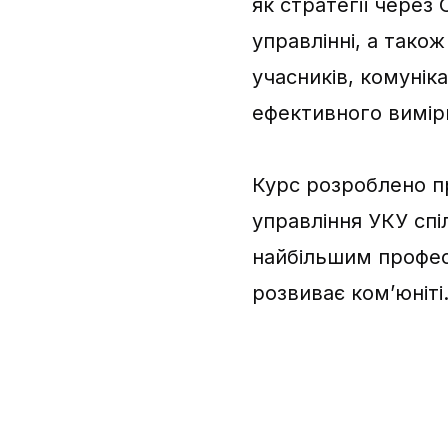
як стратегії через
управлінні, а також
учасників, комуніка
ефективного вимір
Курс розроблено пр
управління УКУ сп
найбільшим профес
розвиває комʼюніті