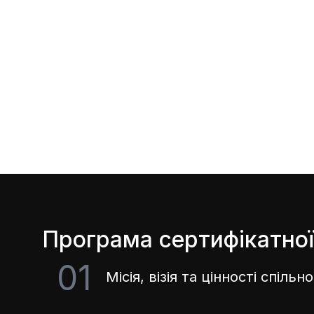
Програма сертифікатно
01
Місія, візія та цінності спільн