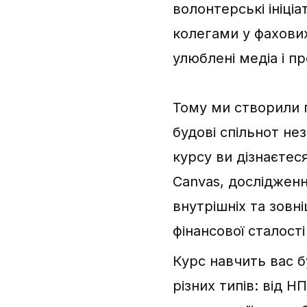
волонтерські ініці
колегами у фахових
улюблені медіа і пр
Тому ми створили 
будові спільнот не
курсу ви дізнаєтес
Canvas, дослідженн
внутрішніх та зовн
фінансової сталості
Курс навчить вас б
різних типів: від Н