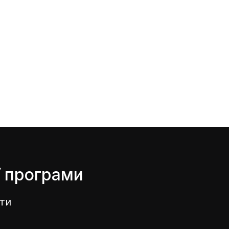
ї програми
оти