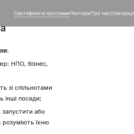
Сертифікатні програми
Лектори
Про нас
Співпрац
на
ля:
ер: НПО, бізнес,
ть зі спільнотами
ь інші посади;
ь запустити або
а розуміють їхню