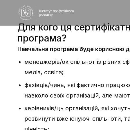
Для кого ця сертифікат
програма?
Назад
Навчальна програма буде корисною д
менеджерів/ок спільнот із різних сф
медіа, освіта;
фахівців/чинь, які фактично працюю
навколо своїх організацій, але мают
керівників/ць організацій, які хочут
розвинути вже існуючі спільноти, т
цінність;