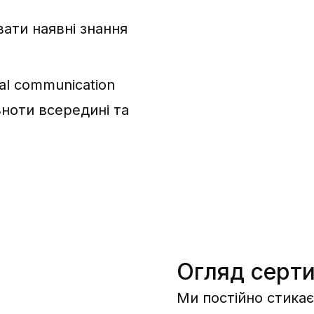
вати наявні знання
nal communication
ьноти всередині та
Огляд серти
Ми постійно стикає