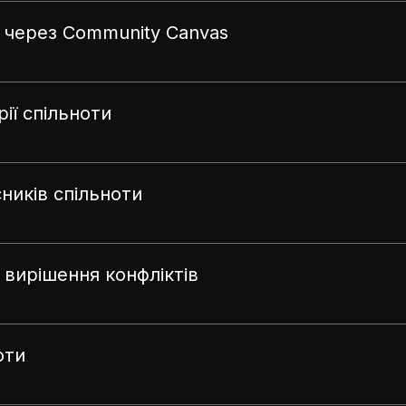
и через Community Canvas
ії спільноти
ників спільноти
 вирішення конфліктів
оти