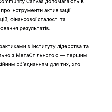
 Community Canvas допомагають в
 про інструменти активізації
цій, фінансової сталості та
ювання результатів.
актиками з Інституту лідерства та
ільно з МетаСпільнотою — першим і
ійним обʼєднанням для тих, хто
.